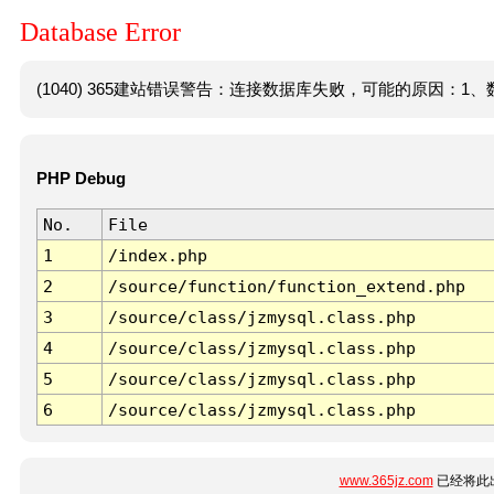
Database Error
(1040) 365建站错误警告：连接数据库失败，可能的原因：1、数
PHP Debug
No.
File
1
/index.php
2
/source/function/function_extend.php
3
/source/class/jzmysql.class.php
4
/source/class/jzmysql.class.php
5
/source/class/jzmysql.class.php
6
/source/class/jzmysql.class.php
www.365jz.com
已经将此