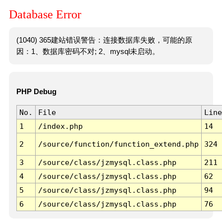
Database Error
(1040) 365建站错误警告：连接数据库失败，可能的原
因：1、数据库密码不对; 2、mysql未启动。
PHP Debug
No.
File
Line
1
/index.php
14
2
/source/function/function_extend.php
324
3
/source/class/jzmysql.class.php
211
4
/source/class/jzmysql.class.php
62
5
/source/class/jzmysql.class.php
94
6
/source/class/jzmysql.class.php
76