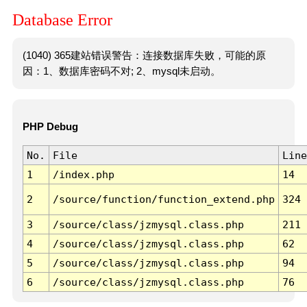
Database Error
(1040) 365建站错误警告：连接数据库失败，可能的原
因：1、数据库密码不对; 2、mysql未启动。
PHP Debug
No.
File
Line
1
/index.php
14
2
/source/function/function_extend.php
324
3
/source/class/jzmysql.class.php
211
4
/source/class/jzmysql.class.php
62
5
/source/class/jzmysql.class.php
94
6
/source/class/jzmysql.class.php
76