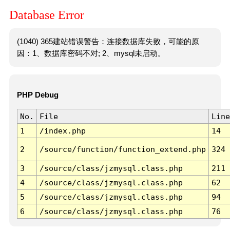
Database Error
(1040) 365建站错误警告：连接数据库失败，可能的原
因：1、数据库密码不对; 2、mysql未启动。
PHP Debug
No.
File
Line
1
/index.php
14
2
/source/function/function_extend.php
324
3
/source/class/jzmysql.class.php
211
4
/source/class/jzmysql.class.php
62
5
/source/class/jzmysql.class.php
94
6
/source/class/jzmysql.class.php
76