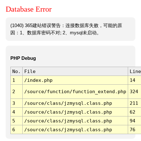
Database Error
(1040) 365建站错误警告：连接数据库失败，可能的原
因：1、数据库密码不对; 2、mysql未启动。
PHP Debug
No.
File
Line
1
/index.php
14
2
/source/function/function_extend.php
324
3
/source/class/jzmysql.class.php
211
4
/source/class/jzmysql.class.php
62
5
/source/class/jzmysql.class.php
94
6
/source/class/jzmysql.class.php
76