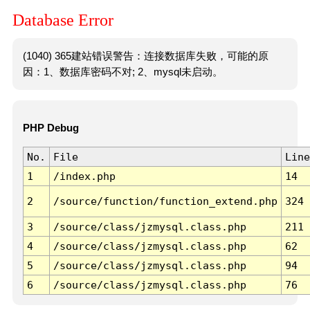
Database Error
(1040) 365建站错误警告：连接数据库失败，可能的原
因：1、数据库密码不对; 2、mysql未启动。
PHP Debug
No.
File
Line
1
/index.php
14
2
/source/function/function_extend.php
324
3
/source/class/jzmysql.class.php
211
4
/source/class/jzmysql.class.php
62
5
/source/class/jzmysql.class.php
94
6
/source/class/jzmysql.class.php
76