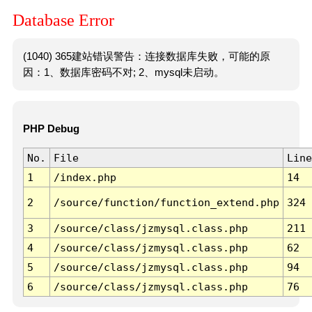
Database Error
(1040) 365建站错误警告：连接数据库失败，可能的原
因：1、数据库密码不对; 2、mysql未启动。
PHP Debug
No.
File
Line
1
/index.php
14
2
/source/function/function_extend.php
324
3
/source/class/jzmysql.class.php
211
4
/source/class/jzmysql.class.php
62
5
/source/class/jzmysql.class.php
94
6
/source/class/jzmysql.class.php
76