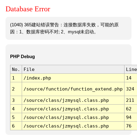
Database Error
(1040) 365建站错误警告：连接数据库失败，可能的原
因：1、数据库密码不对; 2、mysql未启动。
PHP Debug
No.
File
Line
1
/index.php
14
2
/source/function/function_extend.php
324
3
/source/class/jzmysql.class.php
211
4
/source/class/jzmysql.class.php
62
5
/source/class/jzmysql.class.php
94
6
/source/class/jzmysql.class.php
76