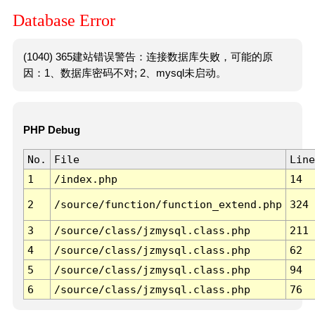
Database Error
(1040) 365建站错误警告：连接数据库失败，可能的原
因：1、数据库密码不对; 2、mysql未启动。
PHP Debug
No.
File
Line
1
/index.php
14
2
/source/function/function_extend.php
324
3
/source/class/jzmysql.class.php
211
4
/source/class/jzmysql.class.php
62
5
/source/class/jzmysql.class.php
94
6
/source/class/jzmysql.class.php
76