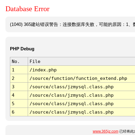
Database Error
(1040) 365建站错误警告：连接数据库失败，可能的原因：1、数
PHP Debug
No.
File
1
/index.php
2
/source/function/function_extend.php
3
/source/class/jzmysql.class.php
4
/source/class/jzmysql.class.php
5
/source/class/jzmysql.class.php
6
/source/class/jzmysql.class.php
www.365jz.com
已经将此