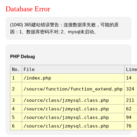
Database Error
(1040) 365建站错误警告：连接数据库失败，可能的原
因：1、数据库密码不对; 2、mysql未启动。
PHP Debug
No.
File
Line
1
/index.php
14
2
/source/function/function_extend.php
324
3
/source/class/jzmysql.class.php
211
4
/source/class/jzmysql.class.php
62
5
/source/class/jzmysql.class.php
94
6
/source/class/jzmysql.class.php
76