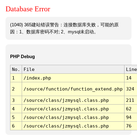
Database Error
(1040) 365建站错误警告：连接数据库失败，可能的原
因：1、数据库密码不对; 2、mysql未启动。
PHP Debug
No.
File
Line
1
/index.php
14
2
/source/function/function_extend.php
324
3
/source/class/jzmysql.class.php
211
4
/source/class/jzmysql.class.php
62
5
/source/class/jzmysql.class.php
94
6
/source/class/jzmysql.class.php
76