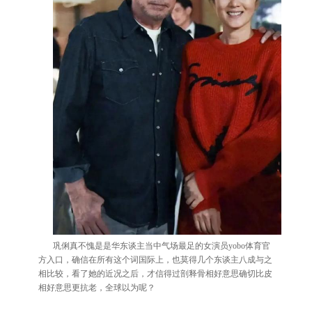
巩俐真不愧是是华东谈主当中气场最足的女演员yobo体育官
方入口，确信在所有这个词国际上，也莫得几个东谈主八成与之
相比较，看了她的近况之后，才信得过剖释骨相好意思确切比皮
相好意思更抗老，全球以为呢？