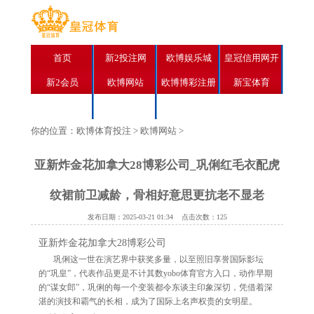
首页
新2投注网
欧博娱乐城
皇冠信用网开
新2会员
欧博网站
欧博博彩注册
新宝体育
户
欧博电竞比赛
皇冠现金网
你的位置：
欧博体育投注
>
欧博网站
>
亚新炸金花加拿大28博彩公司_巩俐红毛衣配虎
纹裙前卫减龄，骨相好意思更抗老不显老
发布日期：2025-03-21 01:34 点击次数：125
亚新炸金花加拿大28博彩公司
巩俐这一世在演艺界中获奖多量，以至照旧享誉国际影坛
的“巩皇”，代表作品更是不计其数yobo体育官方入口，动作早期
的“谋女郎”，巩俐的每一个变装都令东谈主印象深切，凭借着深
湛的演技和霸气的长相，成为了国际上名声权贵的女明星。