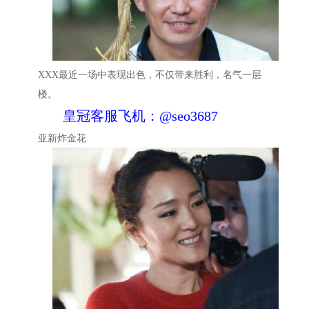
XXX最近一场中表现出色，不仅带来胜利，名气一层
楼。
皇冠客服飞机：@seo3687
亚新炸金花