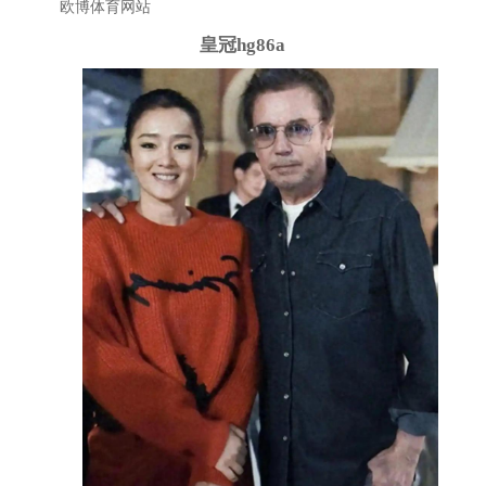
欧博体育网站
皇冠hg86a