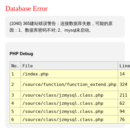
Database Error
(1040) 365建站错误警告：连接数据库失败，可能的原
因：1、数据库密码不对; 2、mysql未启动。
PHP Debug
No.
File
Line
1
/index.php
14
2
/source/function/function_extend.php
324
3
/source/class/jzmysql.class.php
211
4
/source/class/jzmysql.class.php
62
5
/source/class/jzmysql.class.php
94
6
/source/class/jzmysql.class.php
76