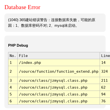
Database Error
(1040) 365建站错误警告：连接数据库失败，可能的原
因：1、数据库密码不对; 2、mysql未启动。
PHP Debug
No.
File
Line
1
/index.php
14
2
/source/function/function_extend.php
324
3
/source/class/jzmysql.class.php
211
4
/source/class/jzmysql.class.php
62
5
/source/class/jzmysql.class.php
94
6
/source/class/jzmysql.class.php
76