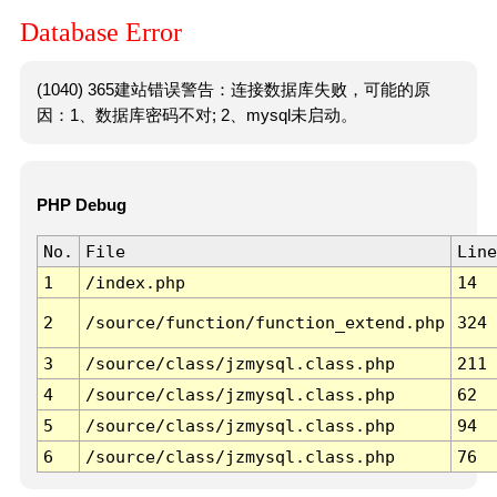
Database Error
(1040) 365建站错误警告：连接数据库失败，可能的原
因：1、数据库密码不对; 2、mysql未启动。
PHP Debug
No.
File
Line
1
/index.php
14
2
/source/function/function_extend.php
324
3
/source/class/jzmysql.class.php
211
4
/source/class/jzmysql.class.php
62
5
/source/class/jzmysql.class.php
94
6
/source/class/jzmysql.class.php
76