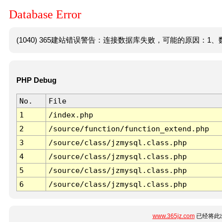
Database Error
(1040) 365建站错误警告：连接数据库失败，可能的原因：1、数
PHP Debug
No.
File
1
/index.php
2
/source/function/function_extend.php
3
/source/class/jzmysql.class.php
4
/source/class/jzmysql.class.php
5
/source/class/jzmysql.class.php
6
/source/class/jzmysql.class.php
www.365jz.com
已经将此