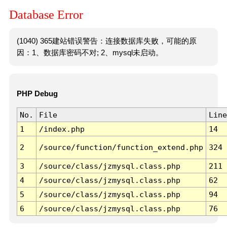
Database Error
(1040) 365建站错误警告：连接数据库失败，可能的原
因：1、数据库密码不对; 2、mysql未启动。
PHP Debug
No.
File
Line
1
/index.php
14
2
/source/function/function_extend.php
324
3
/source/class/jzmysql.class.php
211
4
/source/class/jzmysql.class.php
62
5
/source/class/jzmysql.class.php
94
6
/source/class/jzmysql.class.php
76