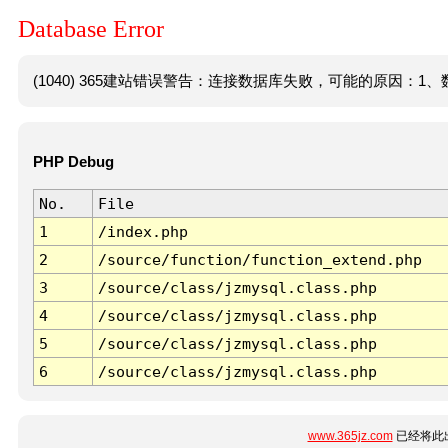
Database Error
(1040) 365建站错误警告：连接数据库失败，可能的原因：1、数
PHP Debug
No.
File
1
/index.php
2
/source/function/function_extend.php
3
/source/class/jzmysql.class.php
4
/source/class/jzmysql.class.php
5
/source/class/jzmysql.class.php
6
/source/class/jzmysql.class.php
www.365jz.com
已经将此