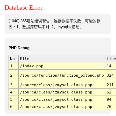
Database Error
(1040) 365建站错误警告：连接数据库失败，可能的原
因：1、数据库密码不对; 2、mysql未启动。
PHP Debug
No.
File
Line
1
/index.php
14
2
/source/function/function_extend.php
324
3
/source/class/jzmysql.class.php
211
4
/source/class/jzmysql.class.php
62
5
/source/class/jzmysql.class.php
94
6
/source/class/jzmysql.class.php
76