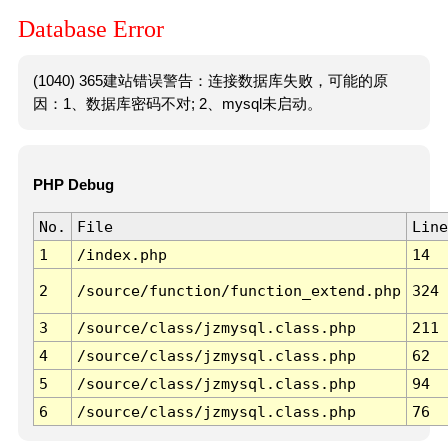
Database Error
(1040) 365建站错误警告：连接数据库失败，可能的原
因：1、数据库密码不对; 2、mysql未启动。
PHP Debug
No.
File
Line
1
/index.php
14
2
/source/function/function_extend.php
324
3
/source/class/jzmysql.class.php
211
4
/source/class/jzmysql.class.php
62
5
/source/class/jzmysql.class.php
94
6
/source/class/jzmysql.class.php
76