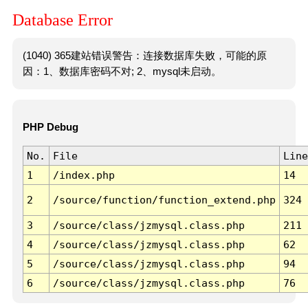
Database Error
(1040) 365建站错误警告：连接数据库失败，可能的原
因：1、数据库密码不对; 2、mysql未启动。
PHP Debug
No.
File
Line
1
/index.php
14
2
/source/function/function_extend.php
324
3
/source/class/jzmysql.class.php
211
4
/source/class/jzmysql.class.php
62
5
/source/class/jzmysql.class.php
94
6
/source/class/jzmysql.class.php
76