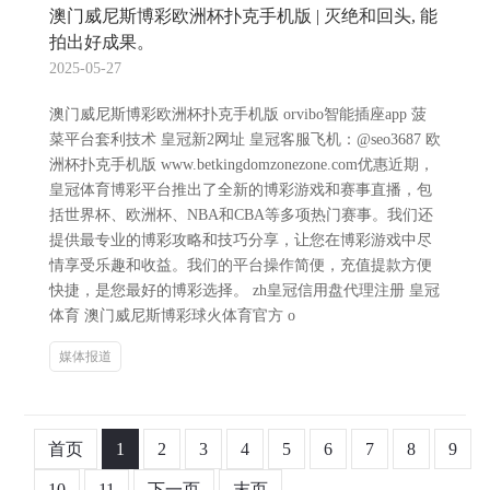
澳门威尼斯博彩欧洲杯扑克手机版 | 灭绝和回头, 能
拍出好成果。
2025-05-27
澳门威尼斯博彩欧洲杯扑克手机版 orvibo智能插座app 菠
菜平台套利技术 皇冠新2网址 皇冠客服飞机：@seo3687 欧
洲杯扑克手机版 www.betkingdomzonezone.com优惠近期，
皇冠体育博彩平台推出了全新的博彩游戏和赛事直播，包
括世界杯、欧洲杯、NBA和CBA等多项热门赛事。我们还
提供最专业的博彩攻略和技巧分享，让您在博彩游戏中尽
情享受乐趣和收益。我们的平台操作简便，充值提款方便
快捷，是您最好的博彩选择。 zh皇冠信用盘代理注册 皇冠
体育 澳门威尼斯博彩球火体育官方 o
媒体报道
首页
1
2
3
4
5
6
7
8
9
10
11
下一页
末页