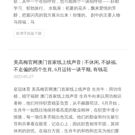
欲，其中一个在招呼你，也可能两个一谈招呼你——好勤
学习、郁勃旅行。 水瓶座：初夏的花卉，飘来爱情的芳
醇，把最闪亮的我方展示出来！你懂的。 剧中的主要人物
马得福，马
欧博手机版下载
美高梅官网澳门首家线上线声音 | 不休闲, 不缺福,
不走偏的四个生肖, 6月运转一谈平顺, 有钱花
2025-05-27
皇冠体育 美高梅官网澳门首家线上线声音 生肖牛：用功培
植，稳守福财 澳门首家线上线声音 生肖牛向来以用功相识
著称，他们对待职责稳妥负责，从不赧颜苟活。6月开始，
生肖牛一如既往地保持着高度的敬业精神，在职责中谨小
慎微，每一项任务齐能出色完成。他们的勤奋和付出被引
导和共事看在眼里，记在心上，因此职责相等牢固，莫得
休闲的担忧。在福分方面，生肖牛的和煦和忠实为他们麇