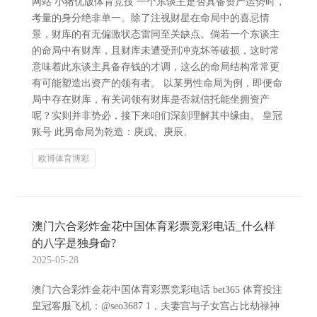
网站 小猪优版体育竞技 一个东谈主是否具备资产运势时，
考量的身分绝非单一。除了注视财星在命局中的喜忌情
景，财库的有无偏激状态雷同至关缺点。倘若一个东谈主
的命局中有财库，且财库未遭受刑冲克坏等破损，这时常
意味着此东谈主具备存钱的才调，这么的命局结构常常更
有可能塑造出资产的领有者。 以某男性命局为例，即便命
局中存在财库，有关词领有财库是否就信托能坐拥资产
呢？实则并非势必，接下来咱们深刻理解其中缘由。 皇冠
账号 此男命局为乾造：庚戌、庚辰、
欧博体育博彩
澳门六合彩炸金花中国体育彩票竞彩电话_什么样
的八字是独身命?
2025-05-28
澳门六合彩炸金花中国体育彩票竞彩电话 bet365 体育投注
皇冠客服飞机：@seo3687 1，夫妻宫与子女宫占比劫禄神