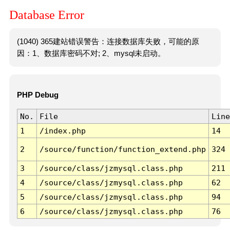
Database Error
(1040) 365建站错误警告：连接数据库失败，可能的原
因：1、数据库密码不对; 2、mysql未启动。
PHP Debug
No.
File
Line
1
/index.php
14
2
/source/function/function_extend.php
324
3
/source/class/jzmysql.class.php
211
4
/source/class/jzmysql.class.php
62
5
/source/class/jzmysql.class.php
94
6
/source/class/jzmysql.class.php
76