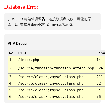
Database Error
(1040) 365建站错误警告：连接数据库失败，可能的原
因：1、数据库密码不对; 2、mysql未启动。
PHP Debug
No.
File
Line
1
/index.php
14
2
/source/function/function_extend.php
324
3
/source/class/jzmysql.class.php
211
4
/source/class/jzmysql.class.php
62
5
/source/class/jzmysql.class.php
94
6
/source/class/jzmysql.class.php
76