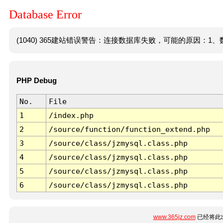
Database Error
(1040) 365建站错误警告：连接数据库失败，可能的原因：1、数
PHP Debug
No.
File
1
/index.php
2
/source/function/function_extend.php
3
/source/class/jzmysql.class.php
4
/source/class/jzmysql.class.php
5
/source/class/jzmysql.class.php
6
/source/class/jzmysql.class.php
www.365jz.com
已经将此