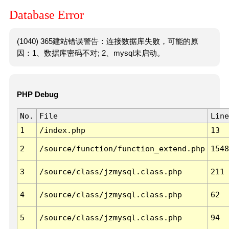
Database Error
(1040) 365建站错误警告：连接数据库失败，可能的原
因：1、数据库密码不对; 2、mysql未启动。
PHP Debug
No.
File
Line
1
/index.php
13
2
/source/function/function_extend.php
1548
3
/source/class/jzmysql.class.php
211
4
/source/class/jzmysql.class.php
62
5
/source/class/jzmysql.class.php
94